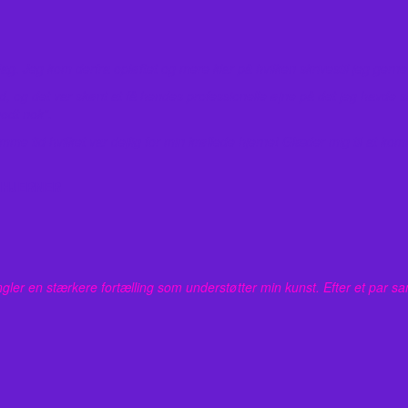
. Jeg kom derfra opløftet og mere klar på hvilken skrivestil jeg gerne v
g det var skønt at få hendes professionelle øjne på det jeg havde skr
godt nok”.
me tid hvilket var dejlig for min krøllede hjerne! Glæder mig til at 
 HJERNER
r en stærkere fortælling som understøtter min kunst. Efter et par samt