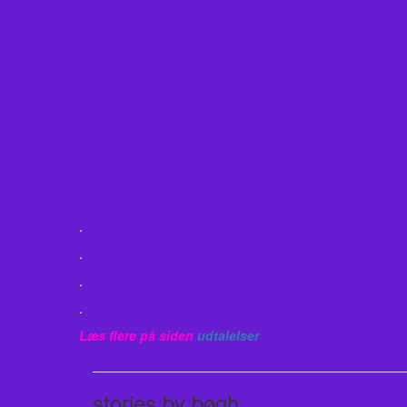
Maria var åben, omsorgsfuld og ærlig, hvilket gjorde det
hvordan Maria formåede at skabe en sammenhæng og et 
Jeg gik fra vores samtale let i kroppen og med en enorm 
gennemført at den rørte mig dybt da jeg læste den.
BUSINESSMENTORING
Linemarie / Omsorgsfuld Begyndelse
.
.
.
.
Læs flere på siden
udtalelser
stories by bøgh