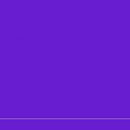
 nemt og trygt for mig at dele mine udfordringer med hende. Det var sær
overblik i mine egne rodede tanker.
lyst til at skabe, med troen på at jeg kunne. Marias opsummering af vo