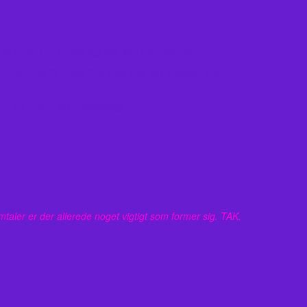
il have! Det havde jeg slet ikke overvejet før.
evet. Jeg fik nogle ting med mig, jeg arbejder videre
komme på endnu en arbejdsdag!
aler er der allerede noget vigtigt som former sig. TAK.