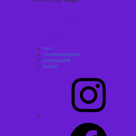
v. MARIA BØGH
Mail: storiesbybogh@gmail.com
Tlf. 61 46 97 01 (SMS)
9210 Aalborg SØ
CVR: 38949829
hjem
Handelsbetingelser
privatlivspolitik
Kontakt
Instagram
Facebook