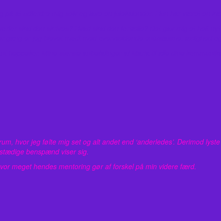
øg på at udfordre mig selv og lave en julekalender. Hun har været en k
Hvorfor skal den skrives? Hvad skal den fortælle? Det gav mig et helt nyt
ver gang er jeg blevet mødt med overvældende entusiasme, ærlighed og
ant heppekor. Mine største anbefalinger af Maria til alle dine kommunika
m, hvor jeg følte mig set og alt andet end ‘anderledes’. Derimod lyste
stædige benspænd viser sig.
 hvor meget hendes mentoring gør af forskel på min videre færd.