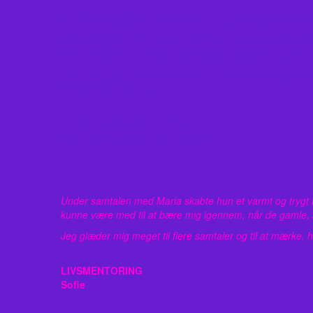
Jeg har brugt Maria ad flere omgange. Senest i mit fors
Maria hjalp mig med at finde frem til kernen i historien. 
Undervejs har jeg sendt små tekstbidder til hende, og h
Det er fuldstændig uvurderligt med sådan et fagligt relev
hjælp og sparring her.
TEKST- OG IDÉSPARRING
Monica / @badass.tech.woman
Under samtalen med Maria skabte hun et varmt og trygt ru
kunne være med til at bære mig igennem, når de gamle, 
Jeg glæder mig meget til flere samtaler og til at mærke,
LIVSMENTORING
Sofie