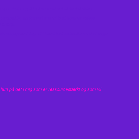
æmpe hjælp, og ikke kun med det skrivetekniske.
 perspektiv, og fornyet energi til at komme videre.
 energi.
tionsopgaver! Jeg vil i hvert fald fortsætte med at søge
 hun på det i mig som er ressourcestærkt og som vil