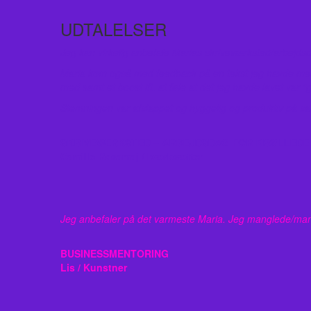
UDTALELSER
Jeg kan virkelig anbefale Marias skriveværksted/arbejdsdag
Maria kom også med feedback på en tekst jeg havde med, o
med samt et boost ift. at føle at det jeg havde lavet var “
Stemningen var afslappet og hyggelig og produktiv på sam
SKRIVEVÆRKSTED – ARBEJDSDAG FOR KRØLLEDE
Camille Rosamaj / Iværksætter
Jeg anbefaler på det varmeste Maria. Jeg manglede/mangle
BUSINESSMENTORING
Lis / Kunstner