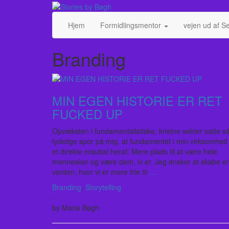
Skip
Toggle
to
header
content
Hjem
Formidlingsmentor
vejen ud af S
Branding
MIN EGEN HISTORIE ER RET
FUCKED UP
Opvæksten i fundamentalistiske, kristne sekter satte s
tydelige spor på mig, at fundamentet i min virksomhed
et direkte resultat heraf: Mere plads til at være hele
mennesker og være dem, vi er. Jeg ønsker at skabe e
verden, hvor vi er mere frie til
…
Branding
,
Storytelling
-
by
Maria Bøgh