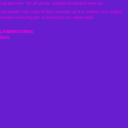
mig igennem, når de gamle, stædige benspænd viser sig.
Jeg glæder mig meget til flere samtaler og til at mærke, hvor meget
hendes mentoring gør af forskel på min videre færd.
LIVSMENTORING
Sofie
Maria var åben, omsorgsfuld og ærlig, hvilket gjorde det nemt og trygt
for mig at dele mine udfordringer med hende. Det var særligt rørende
for mig at se mig selv spejlet og mærke hvordan Maria formåede at
skabe en sammenhæng og et overblik i mine egne rodede tanker.
Jeg gik fra vores samtale let i kroppen og med en enorm lyst til at
skabe, med troen på at jeg kunne. Marias opsummering af vores
samtale var omhyggelig, kærligt støttende og så gennemført at den
rørte mig dybt da jeg læste den.