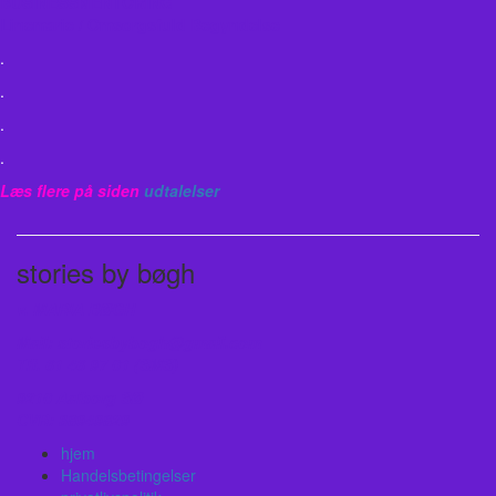
BUSINESSMENTORING
Linemarie / Omsorgsfuld Begyndelse
.
.
.
.
Læs flere på siden
udtalelser
stories by bøgh
v. MARIA BØGH
Mail: storiesbybogh@gmail.com
Tlf. 61 46 97 01 (SMS)
9210 Aalborg SØ
CVR: 38949829
hjem
Handelsbetingelser