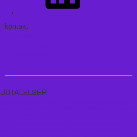
kontakt
MARIA BØGH
Tlf. 61 46 97 01 (sms)
Mail: storiesbybogh@gmail.com
UDTALELSER
Jeg kan virkelig anbefale Marias skriveværksted/arbejdsdag. Jeg kom
derfra opløftet og mere klar på hvilken skrivestil jeg gerne vil have! Det
havde jeg slet ikke overvejet før.
Maria kom også med feedback på en tekst jeg havde med, og det var
skønt at få hendes professionelle øjne på det jeg havde skrevet. Jeg
fik nogle ting med mig, jeg arbejder videre med samt et boost ift. at