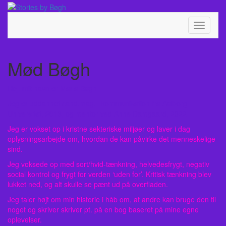
Skip
Toggle
to
header
content
Toggle
Navigati
Mød Bøgh
Hej, mit navn er Maria Bøgh
Jeg er uddannet cand.mag. i kommunikation fra Aalborg
Universitet, 2013, og
mentor
ved Anne Damgaard, 2022
Jeg er vokset op i kristne sekteriske miljøer og laver i dag
oplysningsarbejde om, hvordan de kan påvirke det menneskelige
sind.
Jeg voksede op med sort/hvid-tænkning, helvedesfrygt, negativ
social kontrol og frygt for verden ‘uden for’. Kritisk tænkning blev
lukket ned, og alt skulle se pænt ud på overfladen.
Jeg taler højt om min historie i håb om, at andre kan bruge den til
noget og skriver skriver pt. på en bog baseret på mine egne
oplevelser.