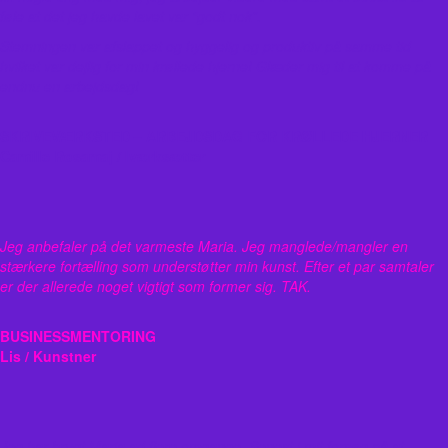
føle at det jeg havde lavet var “godt nok”.
Stemningen var afslappet og hyggelig og produktiv på samme tid
hvilket var dejlig for min krøllede hjerne! Glæder mig til at komme på
endnu en arbejdsdag!
SKRIVEVÆRKSTED – ARBEJDSDAG FOR KRØLLEDE HJERNER
Camille Rosamaj / Iværksætter
Jeg anbefaler på det varmeste Maria. Jeg manglede/mangler en
stærkere fortælling som understøtter min kunst. Efter et par samtaler
er der allerede noget vigtigt som former sig. TAK.
BUSINESSMENTORING
Lis / Kunstner
Jeg har brugt Maria ad flere omgange. Senest i mit forsøg på at