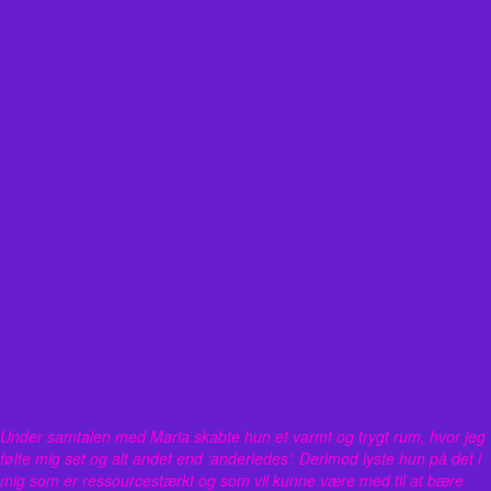
udfordre mig selv og lave en julekalender. Hun har været en kæmpe
hjælp, og ikke kun med det skrivetekniske.
Maria hjalp mig med at finde frem til kernen i historien. Hvorfor skal
den skrives? Hvad skal den fortælle? Det gav mig et helt nyt
perspektiv, og fornyet energi til at komme videre.
Undervejs har jeg
sendt små tekstbidder til hende, og hver gang er jeg blevet mødt med
overvældende entusiasme, ærlighed og energi.
Det er fuldstændig uvurderligt med sådan et fagligt relevant heppekor.
Mine største anbefalinger af Maria til alle dine
kommunikationsopgaver! Jeg vil i hvert fald fortsætte med at søge
hjælp og sparring her.
TEKST- OG IDÉSPARRING
Monica / @badass.tech.woman
Under samtalen med Maria skabte hun et varmt og trygt rum, hvor jeg
følte mig set og alt andet end ‘anderledes’. Derimod lyste hun på det i
mig som er ressourcestærkt og som vil kunne være med til at bære