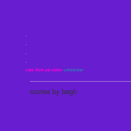
gennemført at den rørte mig dybt da jeg læste den.
BUSINESSMENTORING
Linemarie / Omsorgsfuld Begyndelse
.
.
.
.
Læs flere på siden
udtalelser
stories by bøgh
v. MARIA BØGH
Mail: storiesbybogh@gmail.com
Tlf. 61 46 97 01 (SMS)
9210 Aalborg SØ
CVR: 38949829