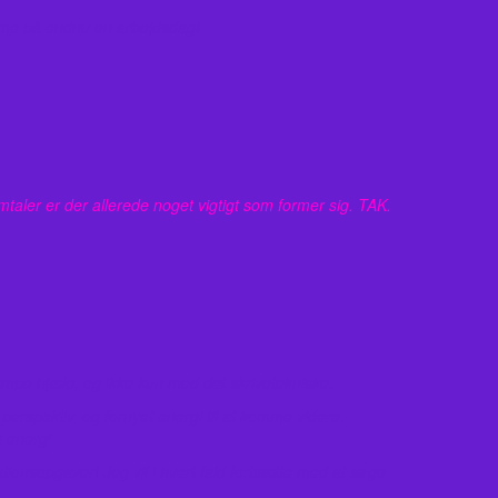
komme på endnu en arbejdsdag!
aler er der allerede noget vigtigt som former sig. TAK.
æmpe hjælp, og ikke kun med det skrivetekniske.
 perspektiv, og fornyet energi til at komme videre.
 energi.
tionsopgaver! Jeg vil i hvert fald fortsætte med at søge