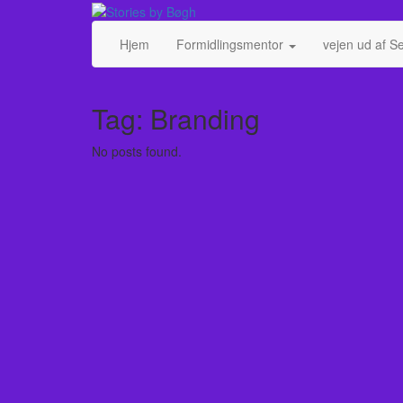
Skip
Toggle
to
header
content
Hjem
Formidlingsmentor
vejen ud af S
Tag:
Branding
No posts found.