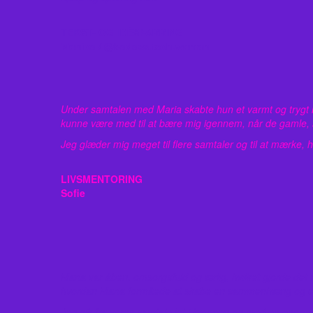
TEKST- OG IDÉSPARRING
Monica / @badass.tech.woman
Under samtalen med Maria skabte hun et varmt og trygt ru
kunne være med til at bære mig igennem, når de gamle, 
Jeg glæder mig meget til flere samtaler og til at mærke,
LIVSMENTORING
Sofie
Maria var åben, omsorgsfuld og ærlig, hvilket gjorde det
hvordan Maria formåede at skabe en sammenhæng og et 
Jeg gik fra vores samtale let i kroppen og med en enorm 