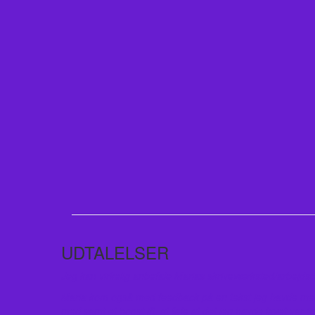
UDTALELSER
Jeg kan virkelig anbefale Marias skriveværksted/arbejdsdag
Maria kom også med feedback på en tekst jeg havde med, o
med samt et boost ift. at føle at det jeg havde lavet var “