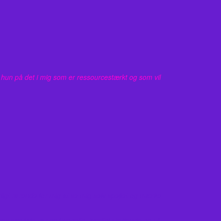
 hun på det i mig som er ressourcestærkt og som vil
ligt rørende for mig at se mig selv spejlet og mærke
res samtale var omhyggelig, kærligt støttende og så