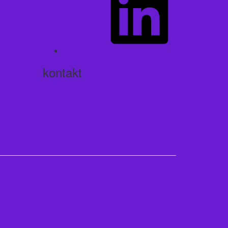
kontakt
MARIA BØGH
Tlf. 61 46 97 01 (sms)
Mail: storiesbybogh@gmail.com
il have! Det havde jeg slet ikke overvejet før.
evet. Jeg fik nogle ting med mig, jeg arbejder videre