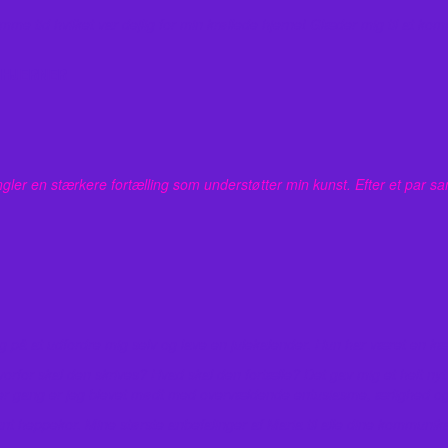
me tid hvilket var dejlig for min krøllede hjerne! Glæder mig til at 
 HJERNER
r en stærkere fortælling som understøtter min kunst. Efter et par samt
øg på at udfordre mig selv og lave en julekalender. Hun har været en k
Hvorfor skal den skrives? Hvad skal den fortælle? Det gav mig et helt nyt
ver gang er jeg blevet mødt med overvældende entusiasme, ærlighed og
ant heppekor. Mine største anbefalinger af Maria til alle dine kommunika