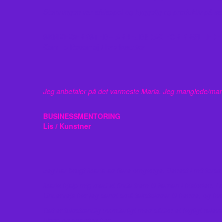
Stemningen var afslappet og hyggelig og produktiv på sam
SKRIVEVÆRKSTED – ARBEJDSDAG FOR KRØLLEDE
Camille Rosamaj / Iværksætter
Jeg anbefaler på det varmeste Maria. Jeg manglede/mangle
BUSINESSMENTORING
Lis / Kunstner
Jeg har brugt Maria ad flere omgange. Senest i mit fors
Maria hjalp mig med at finde frem til kernen i historien. 
Undervejs har jeg sendt små tekstbidder til hende, og h
Det er fuldstændig uvurderligt med sådan et fagligt relev
hjælp og sparring her.