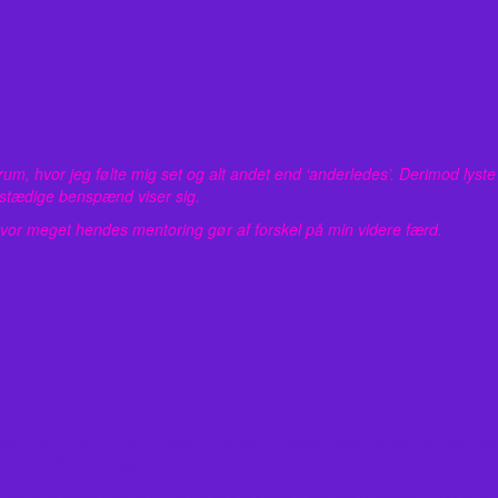
m, hvor jeg følte mig set og alt andet end ‘anderledes’. Derimod lyste
stædige benspænd viser sig.
 hvor meget hendes mentoring gør af forskel på min videre færd.
 nemt og trygt for mig at dele mine udfordringer med hende. Det var sær
overblik i mine egne rodede tanker.
lyst til at skabe, med troen på at jeg kunne. Marias opsummering af vo