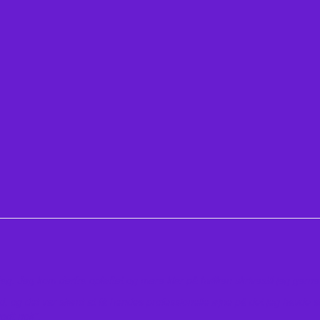
. Jeg kom derfra opløftet og mere klar på hvilken skrivestil jeg gerne v
g det var skønt at få hendes professionelle øjne på det jeg havde skr
godt nok”.