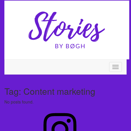
Skip
Toggle
to
header
content
Toggle
Navigati
Tag:
Content marketing
No posts found.
Instagram