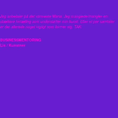
Jeg anbefaler på det varmeste Maria. Jeg manglede/mangler en
stærkere fortælling som understøtter min kunst. Efter et par samtaler
er der allerede noget vigtigt som former sig. TAK.
BUSINESSMENTORING
Lis / Kunstner
Jeg har brugt Maria ad flere omgange. Senest i mit forsøg på at
udfordre mig selv og lave en julekalender. Hun har været en kæmpe
hjælp, og ikke kun med det skrivetekniske.
Maria hjalp mig med at finde frem til kernen i historien. Hvorfor skal
den skrives? Hvad skal den fortælle? Det gav mig et helt nyt
perspektiv, og fornyet energi til at komme videre.
Undervejs har jeg
sendt små tekstbidder til hende, og hver gang er jeg blevet mødt med
overvældende entusiasme, ærlighed og energi.
Det er fuldstændig uvurderligt med sådan et fagligt relevant heppekor.