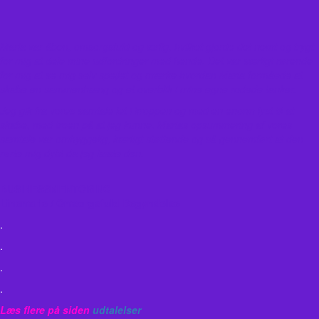
Maria var åben, omsorgsfuld og ærlig, hvilket gjorde det nemt og trygt
for mig at dele mine udfordringer med hende. Det var særligt rørende
for mig at se mig selv spejlet og mærke hvordan Maria formåede at
skabe en sammenhæng og et overblik i mine egne rodede tanker.
Jeg gik fra vores samtale let i kroppen og med en enorm lyst til at
skabe, med troen på at jeg kunne. Marias opsummering af vores
samtale var omhyggelig, kærligt støttende og så gennemført at den
rørte mig dybt da jeg læste den.
BUSINESSMENTORING
Linemarie / Omsorgsfuld Begyndelse
.
.
.
.
Læs flere på siden
udtalelser