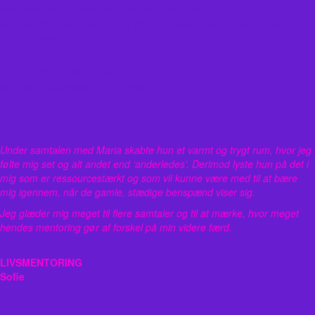
Mine største anbefalinger af Maria til alle dine
kommunikationsopgaver! Jeg vil i hvert fald fortsætte med at søge
hjælp og sparring her.
TEKST- OG IDÉSPARRING
Monica / @badass.tech.woman
Under samtalen med Maria skabte hun et varmt og trygt rum, hvor jeg
følte mig set og alt andet end ‘anderledes’. Derimod lyste hun på det i
mig som er ressourcestærkt og som vil kunne være med til at bære
mig igennem, når de gamle, stædige benspænd viser sig.
Jeg glæder mig meget til flere samtaler og til at mærke, hvor meget
hendes mentoring gør af forskel på min videre færd.
LIVSMENTORING
Sofie