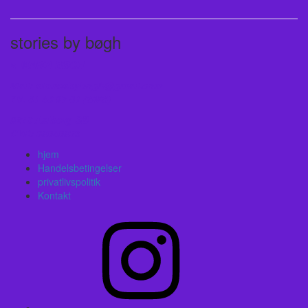
stories by bøgh
v. MARIA BØGH
Mail: storiesbybogh@gmail.com
Tlf. 61 46 97 01 (SMS)
9210 Aalborg SØ
CVR: 38949829
hjem
Handelsbetingelser
privatlivspolitik
Kontakt
Instagram