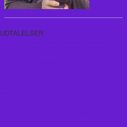
UDTALELSER
Jeg kan virkelig anbefale Marias skriveværksted/arbejdsdag. Jeg kom
derfra opløftet og mere klar på hvilken skrivestil jeg gerne vil have! Det
havde jeg slet ikke overvejet før.
Maria kom også med feedback på en tekst jeg havde med, og det var
skønt at få hendes professionelle øjne på det jeg havde skrevet. Jeg
fik nogle ting med mig, jeg arbejder videre med samt et boost ift. at
føle at det jeg havde lavet var “godt nok”.
Stemningen var afslappet og hyggelig og produktiv på samme tid
hvilket var dejlig for min krøllede hjerne! Glæder mig til at komme på
endnu en arbejdsdag!
SKRIVEVÆRKSTED – ARBEJDSDAG FOR KRØLLEDE HJERNER
Camille Rosamaj / Iværksætter